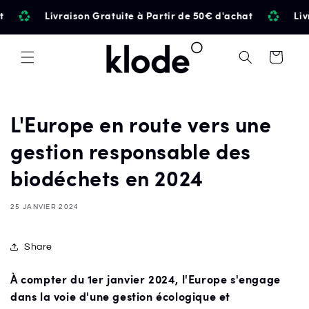
et
Livraison Gratuite à Partir de 50€ d'achat
Livr
passer
au
contenu
Panier
L'Europe en route vers une
gestion responsable des
biodéchets en 2024
25 JANVIER 2024
Share
À compter du 1er janvier 2024, l'Europe s'engage
dans la voie d'une gestion écologique et