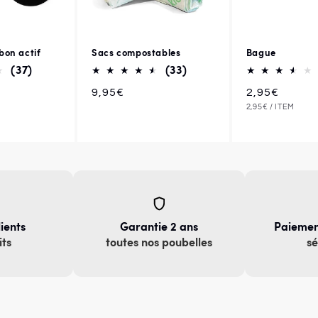
rbon actif
Sacs compostables
Bague
37
33
(37)
(33)
total
total
Prix
9,95€
Prix
2,95€
des
des
PRIX
PAR
2,95€
/
ITEM
habituel
habituel
UNITAIRE
critiques
critiques
lients
Garantie 2 ans
Paiemen
its
toutes nos poubelles
sé