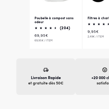
Poubelle à compost sans
Filtres à cha
odeur
204
(204)
Prix
9,95€
total
Prix
69,95€
PRIX
PAR
2,49€
/
ITEM
habituel
des
UNITAIRE
PRIX
PAR
69,95€
/
ITEM
habituel
UNITAIRE
critiques
Livraison Rapide
+20 000 c
et gratuite dès 50€
satisfa