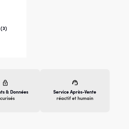
3
(3)
total
des
critiques
ts & Données
Service Après-Vente
curisés
réactif et humain